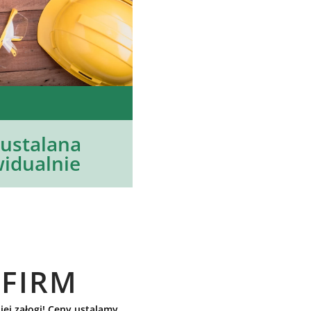
ustalana
idualnie
 FIRM
jej załogi! Ceny ustalamy