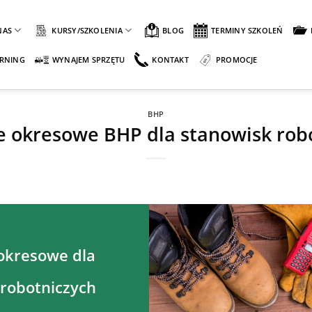
NAS
KURSY/SZKOLENIA
BLOG
TERMINY SZKOLEŃ
ARNING
WYNAJEM SPRZĘTU
KONTAKT
PROMOCJE
BHP
e okresowe BHP dla stanowisk rob
 okresowe dla
 robotniczych