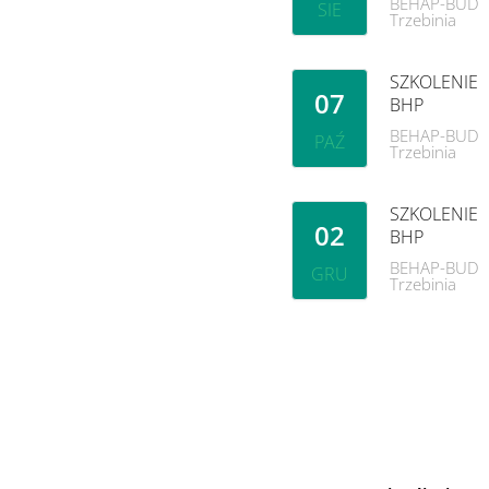
BEHAP-BUD
SIE
Trzebinia
SZKOLENIE
07
BHP
BEHAP-BUD
PAŹ
Trzebinia
SZKOLENIE
02
BHP
BEHAP-BUD
GRU
Trzebinia