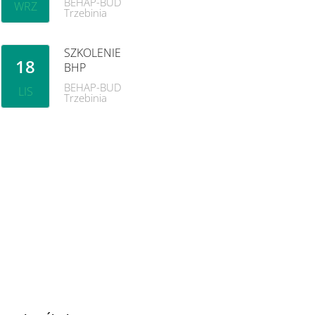
BEHAP-BUD
WRZ
Trzebinia
SZKOLENIE
18
BHP
BEHAP-BUD
LIS
Trzebinia