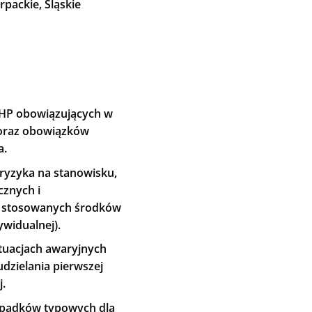
packie, Śląskie
HP obowiązujących w
 oraz obowiązków
a.
 ryzyka na stanowisku,
cznych i
że stosowanych środków
ywidualnej).
tuacjach awaryjnych
udzielania pierwszej
.
padków typowych dla