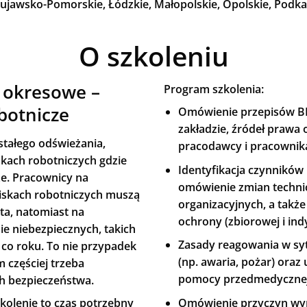
Kujawsko-Pomorskie, Łódzkie, Małopolskie, Opolskie, Podkar
O szkoleniu
 okresowe –
Program szkolenia:
botnicze
Omówienie przepisów B
zakładzie, źródeł prawa
tałego odświeżania,
pracodawcy i pracownik
skach robotniczych gdzie
Identyfikacja czynników
ze. Pracownicy na
omówienie zmian techni
skach robotniczych muszą
organizacyjnych, a tak
ata, natomiast na
ochrony (zbiorowej i ind
ie niebezpiecznych, takich
Zasady reagowania w sy
 co roku. To nie przypadek
(np. awaria, pożar) oraz 
m częściej trzeba
pomocy przedmedycznej
h bezpieczeństwa.
Omówienie przyczyn wy
olenie to czas potrzebny