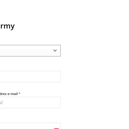
irmy
dres e-mail
*