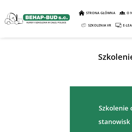
Przewiń
do
STRONA GŁÓWNA
O 
zawartości
SZKOLENIA VR
E-LE
Szkoleni
Szkolenie
stanowisk