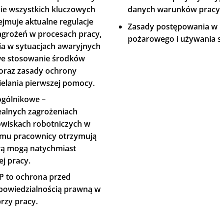
danych warunków pracy 
e wszystkich kluczowych
jmuje aktualne regulacje
Zasady postępowania w 
zagrożeń w procesach pracy,
pożarowego i używania 
a w sytuacjach awaryjnych
we stosowanie środków
oraz zasady ochrony
ielania pierwszej pomocy.
ogólnikowe –
ealnych zagrożeniach
owiskach robotniczych w
temu pracownicy otrzymują
rą mogą natychmiast
j pracy.
P to ochrona przed
dpowiedzialnością prawną w
zy pracy.