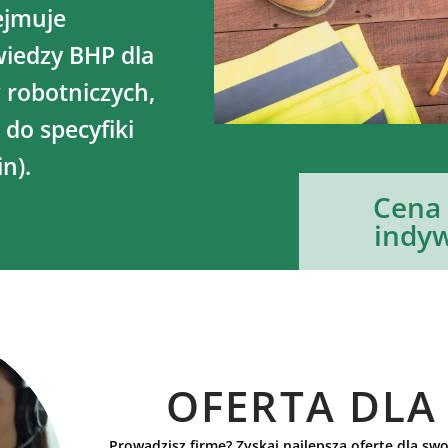
ejmuje
wiedzy BHP dla
robotniczych,
do specyfiki
n).
Cena 
indyw
OFERTA DLA
Prowadzisz firmę? Zyskaj najlepszą ofertę dla swo