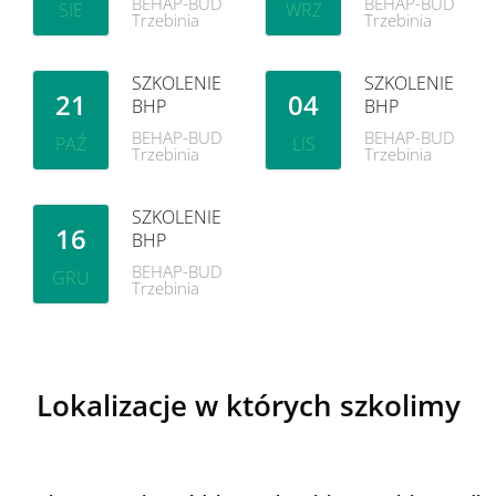
BEHAP-BUD
BEHAP-BUD
SIE
WRZ
Trzebinia
Trzebinia
SZKOLENIE
SZKOLENIE
21
04
BHP
BHP
BEHAP-BUD
BEHAP-BUD
PAŹ
LIS
Trzebinia
Trzebinia
SZKOLENIE
16
BHP
BEHAP-BUD
GRU
Trzebinia
Lokalizacje w których szkolimy