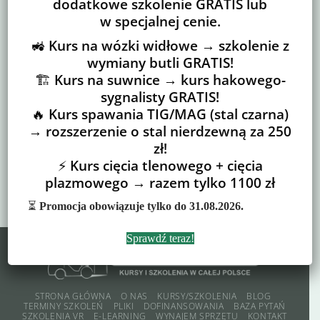
dodatkowe szkolenie GRATIS lub
w specjalnej cenie.
Zaświadczenie od pracodawcy
🚜
Kurs na wózki widłowe → szkolenie z
Pełnomocnictwo
wymiany butli GRATIS!
🏗️
Kurs na suwnice → kurs hakowego-
Pełnomocnictwo (bez PESELu)
sygnalisty GRATIS!
🔥
Kurs spawania TIG/MAG (stal czarna)
Zgoda na wykorzystanie sprzętu
→ rozszerzenie o stal nierdzewną za 250
zł!
Zgoda na przeprowadzenie egzaminu
⚡
Kurs cięcia tlenowego + cięcia
plazmowego → razem tylko 1100 zł
Pobierz katalog Usług BEHAP-BUD
⏳
Promocja obowiązuje tylko do 31.08.2026.
Sprawdź teraz!
STRONA GŁÓWNA
O NAS
KURSY/SZKOLENIA
BLOG
TERMINY SZKOLEŃ
PLIKI
DOFINANSOWANIA
BAZA PYTAŃ
SZKOLENIA VR
E-LEARNING
WYNAJEM SPRZĘTU
KONTAKT