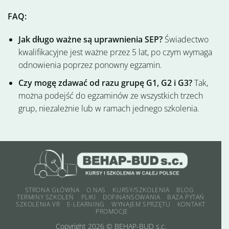
FAQ:
Jak długo ważne są uprawnienia SEP?
Świadectwo
kwalifikacyjne jest ważne przez 5 lat, po czym wymaga
odnowienia poprzez ponowny egzamin.
Czy mogę zdawać od razu grupę G1, G2 i G3?
Tak,
można podejść do egzaminów ze wszystkich trzech
grup, niezależnie lub w ramach jednego szkolenia.
STRONA GŁÓWNA
O NAS
KURSY/SZKOLENIA
BLOG
TERMINY SZKOLEŃ
PLIKI
DOFINANSOWANIA
BAZA PYTAŃ
SZKOLENIA VR
E-LEARNING
WYNAJEM SPRZĘTU
KONTAKT
PROMOCJE
Copyright 2026 ©
BEHAP-BUD s.c.