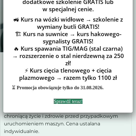
dodatkowe szkolenie GRATIS lub
w specjalnej cenie.
🚜
Kurs na wózki widłowe → szkolenie z
wymiany butli GRATIS!
🏗️
Kurs na suwnice → kurs hakowego-
sygnalisty GRATIS!
🔥
Kurs spawania TIG/MAG (stal czarna)
→ rozszerzenie o stal nierdzewną za 250
System LOTO
zł!
⚡
Kurs cięcia tlenowego + cięcia
plazmowego → razem tylko 1100 zł
Zapewnij maksymalne bezpieczeństwo dzięki
szkoleniu z systemu LOTO (Lockout/Tagout).
⏳
Promocja obowiązuje tylko do 31.08.2026.
Kluczowy kurs dla personelu technicznego, uczący
prawidłowej izolacji źródeł energii i stosowania
Sprawdź teraz!
blokad zgodnie z przepisami. Zdobądź wiedzę
chroniącą życie i zdrowie przed przypadkowym
uruchomieniem maszyn. Cena ustalana
indywidualnie.