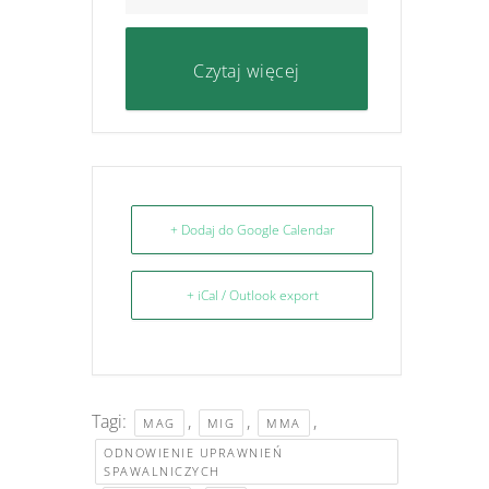
Czytaj więcej
+ Dodaj do Google Calendar
+ iCal / Outlook export
Tagi:
,
,
,
MAG
MIG
MMA
ODNOWIENIE UPRAWNIEŃ
SPAWALNICZYCH