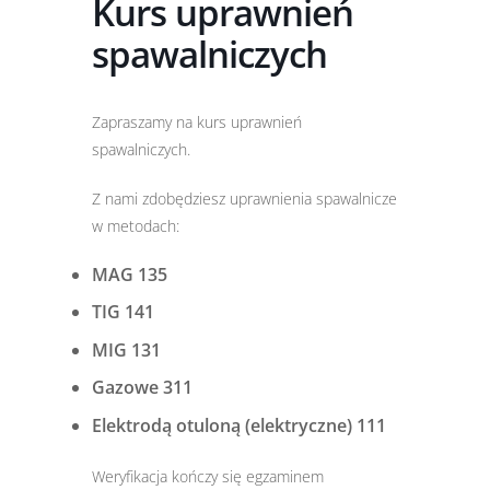
Kurs uprawnień
spawalniczych
Zapraszamy na kurs uprawnień
spawalniczych.
Z nami zdobędziesz uprawnienia spawalnicze
w metodach:
MAG 135
TIG 141
MIG 131
Gazowe 311
Elektrodą otuloną (elektryczne) 111
Weryfikacja kończy się egzaminem