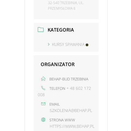
32-540 TRZEBINIA, UL.
PRZEMYSŁOWA 8
KATEGORIA
KURSY SPAWANIA
ORGANIZATOR
BEHAP-BUD TRZEBINIA
+ 48 602 172
TELEFON
008
EMAIL
SZKOLENIA@BEHAP.PL
STRONA WWW
HTTPS://WWW.BEHAP.PL