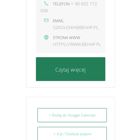
+ 48 602 172
TELEFON
008
EMAIL
SZKOLENIA@BEHAP.PL
STRONA WWW
HTTPS://WWW.BEHAP.PL
Czytaj więcej
+ Dodaj do Google Calendar
+ iCal / Outlook export