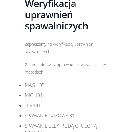
Weryfikacja
uprawnień
spawalniczych
Zapraszamy na weryfikację uprawnień
spawalniczych.
Z nami odnowisz uprawnienia spawalnicze w
metodach:
MAG 135
MIG 131
TIG 141
SPAWANIE GAZOWE 311
SPAWANIE ELEKTRODĄ OTULONĄ –