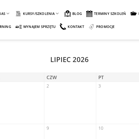
NAS
KURSY/SZKOLENIA
BLOG
TERMINY SZKOLEŃ
ARNING
WYNAJEM SPRZĘTU
KONTAKT
PROMOCJE
LIPIEC 2026
R
CZW
PT
2
3
9
10