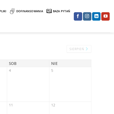
PLIKI
DOFINANSOWANIA
BAZA PYTAŃ
SIERPIEŃ
SOB
NIE
4
5
11
12